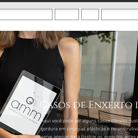
Prof. Alexandre M. Munhoz
Cirurgias
Blogs
Consultório / Hosp
Casos de Enxerto
Aqui você pode ver alguns casos clínicos ilust
gordura em cirurgias plásticas e reconstruti
serve apenas para ilustrar os aspectos antes 