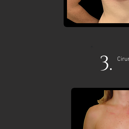
3.
Ciru