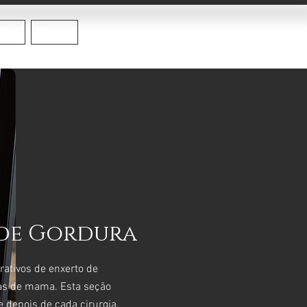
itais
Contato
 de Gordura
rativos de enxerto de
vas de mama. Esta seção
e depois de cada cirurgia.