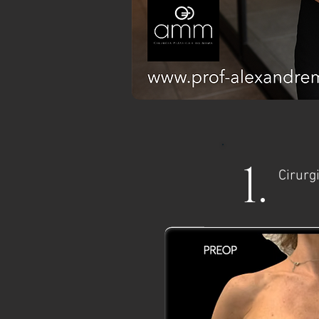
1.
Cirurg